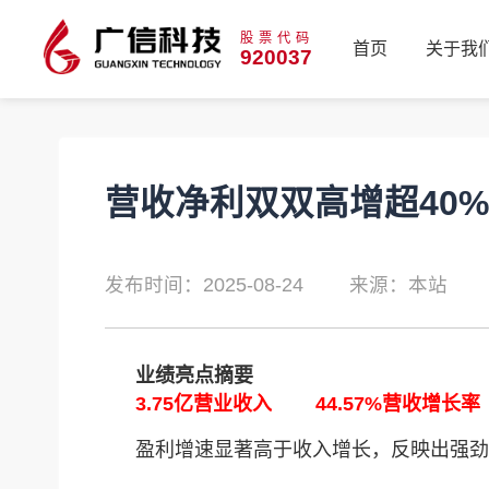
股票代码
首页
关于我
920037
首页
关于我
营收净利双双高增超40
发布时间：2025-08-24
来源：本站
业绩亮点摘要
3.75亿营业收入 44.57%营收增长
盈利增速显著高于收入增长，反映出强劲