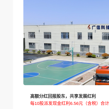
高额分红回报股东，共享发展红利
每10股派发现金红利6.56元（含税）
合计