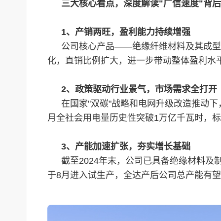
三大核心看点，深度解读"广信速度"背
1、产销两旺，盈利能力持续增强
公司核心产品——绝缘纤维材料及其成型
化，直销比例扩大，进一步带动整体盈利水
2、政策驱动行业景气，市场需求全打开
在国家"双碳"战略和电网升级改造推动下
月全社会用电量历史性突破1万亿千瓦时，
3、产能加速扩张，夯实增长基础
截至2024年末，公司已具备绝缘材料及
于8月进入试生产，全达产后公司总产能有望