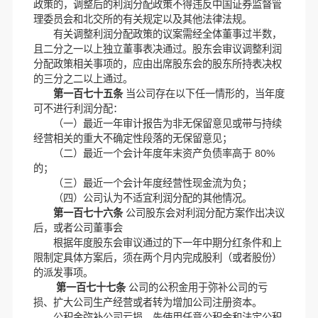
政策的，调整后的利润分配政策不得违反中国证券监督管
理委员会和北交所的有关规定以及其他法律法规。
有关调整利润分配政策的议案需经全体董事过半数，
且二分之一以上独立董事表决通过。股东会审议调整利润
分配政策相关事项的，应由出席股东会的股东所持表决权
的三分之二以上通过。
第一百七十五条
当公司存在以下任一情形的，当年度
可不进行利润分配：
（一）最近一年审计报告为非无保留意见或带与持续
经营相关的重大不确定性段落的无保留意见；
（二）最近一个会计年度年末资产负债率高于 80%
的；
（三）最近一个会计年度经营性现金流为负；
（四）公司认为不适宜利润分配的其他情况。
第一百七十六条
公司股东会对利润分配方案作出决议
后，或者公司董事会
根据年度股东会审议通过的下一年中期分红条件和上
限制定具体方案后，须在两个月内完成股利（或者股份）
的派发事项。
第一百七十七条
公司的公积金用于弥补公司的亏
损、扩大公司生产经营或者转为增加公司注册资本。
公积金弥补公司亏损，先使用任意公积金和法定公积