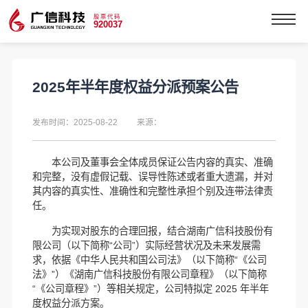
股票代码
920037
2025年半年度权益分派预案公告
发布时间：2025-08-22
来源：
本公司及董事会全体成员保证公告内容的真实、准确
和完整，没有虚假记载、误导性陈述或者重大遗漏，并对
其内容的真实性、准确性和完整性承担个别及连带法律责
任。
为实现对股东的合理回报，结合湖南广信科技股份有
限公司（以下简称“公司”）实际经营状况及未来发展需
求，依据《中华人民共和国公司法》（以下简称“《公司
法》”）《湖南广信科技股份有限公司章程》（以下简称
“《公司章程》”）等相关规定，公司特拟定 2025 年半年
度权益分派方案。