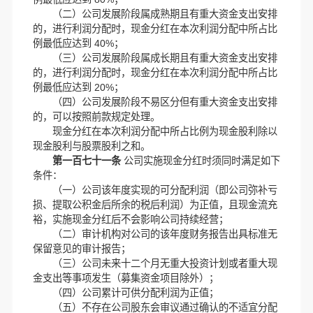
（二）公司发展阶段属成熟期且有重大资金支出安排
的，进行利润分配时，现金分红在本次利润分配中所占比
例最低应达到 40%；
（三）公司发展阶段属成长期且有重大资金支出安排
的，进行利润分配时，现金分红在本次利润分配中所占比
例最低应达到 20%；
（四）公司发展阶段不易区分但有重大资金支出安排
的，可以按照前款规定处理。
现金分红在本次利润分配中所占比例为现金股利除以
现金股利与股票股利之和。
第一百七十一条
公司实施现金分红时须同时满足如下
条件：
（一）公司该年度实现的可分配利润（即公司弥补亏
损、提取公积金后所余的税后利润）为正值，且现金流充
裕，实施现金分红后不会影响公司持续经营；
（二）审计机构对公司的该年度财务报告出具标准无
保留意见的审计报告；
（三）公司未来十二个月无重大投资计划或者重大现
金支出等事项发生（募集资金项目除外）；
（四）公司累计可供分配利润为正值；
（五）不存在公司股东会审议通过确认的不适宜分配