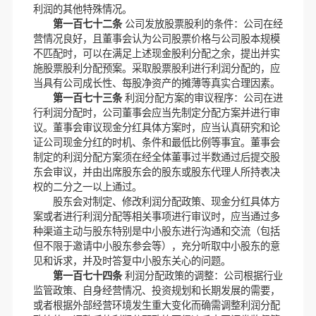
利润的其他特殊情况。
第一百七十二条
公司发放股票股利的条件：公司在经
营情况良好，且董事会认为公司股票价格与公司股本规模
不匹配时，可以在满足上述现金股利分配之余，提出并实
施股票股利分配预案。采取股票股利进行利润分配的，应
当具有公司成长性、每股净资产的摊薄等真实合理因素。
第一百七十三条
利润分配方案的审议程序：公司在进
行利润分配时，公司董事会应当先制定分配方案并进行审
议。董事会审议现金分红具体方案时，应当认真研究和论
证公司现金分红的时机、条件和最低比例等事宜。董事会
制定的利润分配方案须在经全体董事过半数通过后提交股
东会审议，并由出席股东会的股东或股东代理人所持表决
权的二分之一以上通过。
股东会对制定、修改利润分配政策、现金分红具体方
案或者进行利润分配等相关事项进行审议时，应当通过多
种渠道主动与股东特别是中小股东进行沟通和交流（包括
但不限于邀请中小股东参会等），充分听取中小股东的意
见和诉求，并及时答复中小股东关心的问题。
第一百七十四条
利润分配政策的调整：公司根据行业
监管政策、自身经营情况、投资规划和长期发展的需要，
或者根据外部经营环境发生重大变化而确需调整利润分配