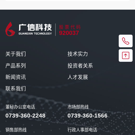
股票代码
920037
关于我们
技术实力
产品系列
投资者关系
新闻资讯
人才发展
联系我们
董秘办公室电话
市场部热线
0739-360-2248
0739-360-1566
销售部热线
行政人事部电话