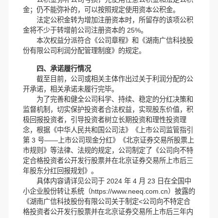
金；仍不能弥补的，可以按照规定使用资本公积金。
法定公积金转为增加注册资本时，所留存的该项公积
金将不少于转增前公司注册资本的 25%。
本次权益分派符合《公司章程》和《湖南广信科技股
份有限公司利润分配管理制度》的规定。
四、承诺履行情况
截至目前，公司或相关主体作出过关于利润分配的公
开承诺，相关承诺未履行完毕。
为了完善和健全公司科学、持续、稳定的分红决策和
监督机制，切实保护投资者合法权益，实现股东价值，积
极回报投资者，引导投资者树立长期投资和理性投资理
念，根据《中华人民共和国公司法》《上市公司监管指引
第 3 号——上市公司现金分红》《北京证券交易所股票上
市规则》等法律、法规的规定，公司制定了《公司向不特
定合格投资者公开发行股票并在北京证券交易所上市后三
年股东分红回报规划》。
具体内容请详见公司于 2024 年 4 月 23 日在全国中
小企业股份转让系统（https://www.neeq.com.cn）披露的
《湖南广信科技股份有限公司关于制定<公司向不特定合
格投资者公开发行股票并在北京证券交易所上市后三年内