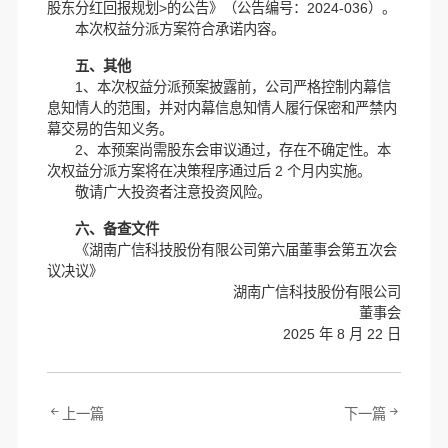
股东分红回报规划>的公告》（公告编号：2024-036）。
本次权益分派方案符合承诺内容。
五、其他
1、本次权益分派预案披露前，公司严格控制内幕信
息知情人的范围，并对内幕信息知情人履行保密和严禁内
幕交易的告知义务。
2、本预案尚需股东会审议通过，存在不确定性。本
次权益分派方案将在决策程序通过后 2 个月内实施。
敬请广大投资者注意投资风险。
六、备查文件
《湖南广信科技股份有限公司第六届董事会第五次会
议决议》
湖南广信科技股份有限公司
董事会
2025 年 8 月 22 日
上一篇
下一篇