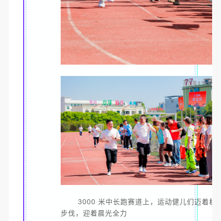
3000 米中长跑赛道上，运动健儿们迈着稳
步伐，迎着晨光全力