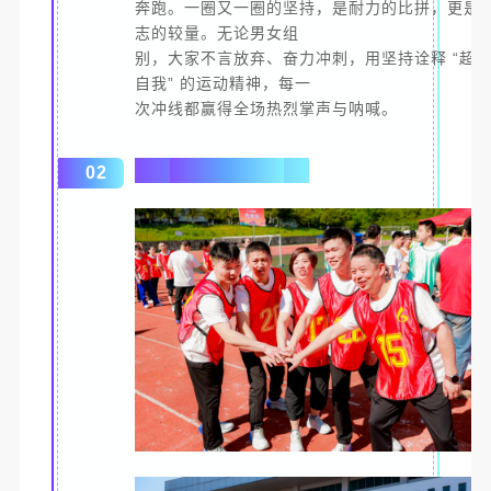
奔跑。一圈又一圈的坚持，是耐力的比拼，更是
志的较量。无论男女组
别，大家不言放弃、奋力冲刺，用坚持诠释 “超
自我” 的运动精神，每一
次冲线都赢得全场热烈掌声与呐喊。
••• 5
0 米迎面接力跑
•••
02