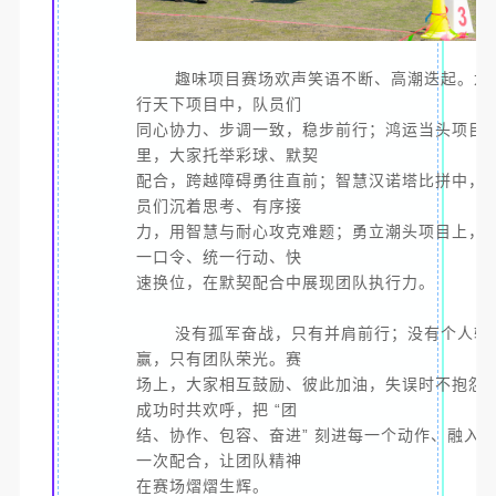
趣味项目赛场欢声笑语不断、高潮迭起。龙
行天下项目中，队员们
同心协力、步调一致，稳步前行；鸿运当头项目
里，大家托举彩球、默契
配合，跨越障碍勇往直前；智慧汉诺塔比拼中，
员们沉着思考、有序接
力，用智慧与耐心攻克难题；勇立潮头项目上，
一口令、统一行动、快
速换位
，在默契配合中展现团队执行力。
没有孤军奋战，只有并肩前行；没有个人输
赢，只有团队荣光。赛
场上，大家相互鼓励、彼此加油，失误时不抱怨
成功时共欢呼，把 “团
结、协作、包容、奋进” 刻进每一个动作、融入
一次配合，让团队精神
在赛场熠熠生辉。