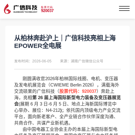
股票代码
920037
从柏林奔赴沪上｜广信科技亮相上海
EPOWER全电展
发布时间：2026-06-05
来源：湖南广信微信公众号
刚圆满收官
2026
年柏林国际线圈、电机、变压器
及发电机展览会（
CWIEME Berlin 2026
）
，满载海外
交流硕果的广信科技（
股票代码：
920037
）
奔赴
上
海，亮相
第
26
届上海国际新型电力装备及变压器展览
会
(
展期
6
月
3
日
-
6
月
5
日
、
地点
上海新国际博览中
心举办
、
展位：
N4-212
)
；
依托国内顶级电力产业交流
平台，面向新老客户、全产业链合作伙伴深度沟通、
共商合作、共谋产业新机遇。
由中国电器工业协会主办的
本届
上海国际新型电