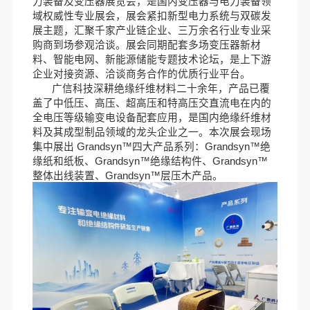
力装备及变压器展览会，是国内变压器与电力装备领
域权威性专业展会，展会紧扣新型电力系统与双碳发
展主题，汇聚千家产业链企业、三万余名行业专业采
购商到场参观洽谈。展会同期配套多场变压器新材
料、智能电网、新能源储能专题技术论坛，是上下游
企业对接资源、洽谈商务合作的优质行业平台。
广信科技深耕绝缘纤维材料二十余年，
产品已覆
盖了中低压、高压、超高压和特高压交直流电在内的
全电压等级输变电设备配套应用，
是
国内绝缘纤维材
料及其成型制品领域的龙头企业之一
。本次展会现场
集中展出
Grandsyn™
四大产品系列：
Grandsyn™
绝
缘纸和纸板、
Grandsyn™
绝缘结构件、
Grandsyn™
整体出线装置、
Grandsyn™
层压木产品。