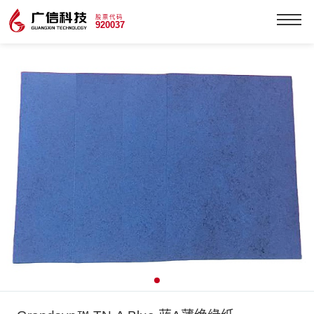
股票代码
920037