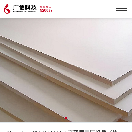
股票代码
920037