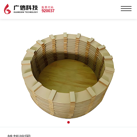
股票代码
920037