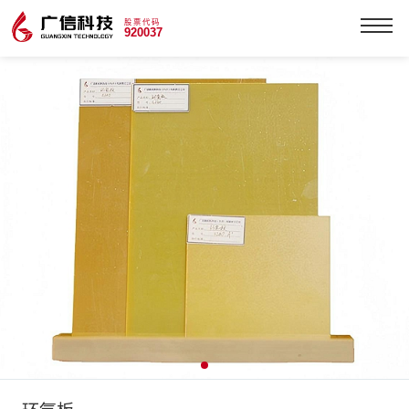
股票代码
920037