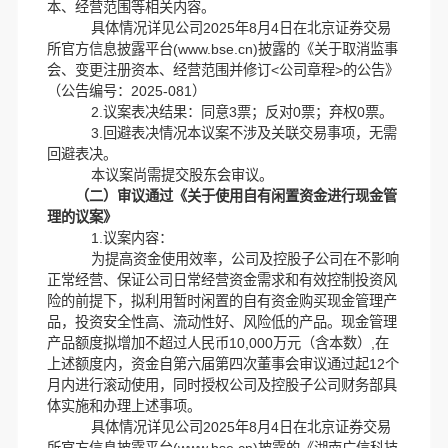
本、经营范围等相关内容。
具体情况详见公司2025年8月4日在北京证券交易
所官方信息披露平台(www.bse.cn)披露的《关于取消监事
会、变更注册资本、经营范围并修订<公司章程>的公告》
（公告编号：2025-081）
2.议案表决结果：同意3票；反对0票；弃权0票。
3.回避表决情况本议案不涉及关联交易事项，无需
回避表决。
本议案尚需提交股东会审议。
（二）审议通过《关于使用自有闲置资金进行现金管
理的议案》
1.议案内容：
为提高资金使用效率，公司及控股子公司在不影响
正常经营、保证公司日常经营资金需求和有效控制投资风
险的前提下，拟利用暂时闲置的自有资金购买现金管理产
品，投资安全性高、流动性好、风险低的产品。现金管理
产品额度拟增加不超过人民币10,000万元（含本数）,在
上述额度内，资金自第六届第四次董事会审议通过起12个
月内进行滚动使用，同时授权公司及控股子公司财务部具
体实施和办理上述事项。
具体情况详见公司2025年8月4日在北京证券交易