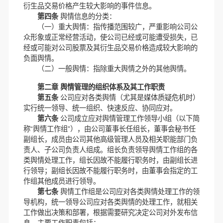
衍生品交易价格产生较大影响的事件信息。
第四条
舆情信息的分类：
（一）重大舆情：指传播范围较广，严重影响公司公
众形象或正常经营活动，使公司已经或可能遭受损失，已
经或可能对公司股票及其衍生品交易价格造成较大影响的
负面舆情。
（二）一般舆情：指除重大舆情之外的其他舆情。
第二章 舆情管理的组织体系及其工作职责
第五条
公司应对各类舆情（尤其是媒体质疑危机时）
实行统一领导、统一组织、快速反应、协同应对。
第六条
公司成立应对舆情管理工作领导小组（以下简
称“舆情工作组”），由公司董事长任组长，董事会秘书任
副组长，成员由公司其他高级管理人员及相关职能部门负
责人、子公司负责人组成。组长负责领导舆情工作组的各
类舆情处理工作，组长因故不能履行职务时，由副组长进
行领导；副组长因故不能履行职务时，由董事会指定的工
作组其他成员进行领导。
第七条
舆情工作组是公司应对各类舆情处理工作的领
导机构，统一领导公司应对各类舆情的处理工作，就相关
工作做出决策和部署，根据需要研究决定公司对外发布信