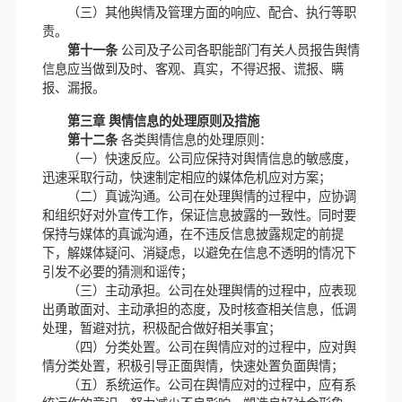
（三）其他舆情及管理方面的响应、配合、执行等职
责。
第十一条
公司及子公司各职能部门有关人员报告舆情
信息应当做到及时、客观、真实，不得迟报、谎报、瞒
报、漏报。
第三章 舆情信息的处理原则及措施
第十二条
各类舆情信息的处理原则：
（一）快速反应。公司应保持对舆情信息的敏感度，
迅速采取行动，快速制定相应的媒体危机应对方案；
（二）真诚沟通。公司在处理舆情的过程中，应协调
和组织好对外宣传工作，保证信息披露的一致性。同时要
保持与媒体的真诚沟通，在不违反信息披露规定的前提
下，解媒体疑问、消疑虑，以避免在信息不透明的情况下
引发不必要的猜测和谣传；
（三）主动承担。公司在处理舆情的过程中，应表现
出勇敢面对、主动承担的态度，及时核查相关信息，低调
处理，暂避对抗，积极配合做好相关事宜；
（四）分类处置。公司在舆情应对的过程中，应对舆
情分类处置，积极引导正面舆情，快速处置负面舆情；
（五）系统运作。公司在舆情应对的过程中，应有系