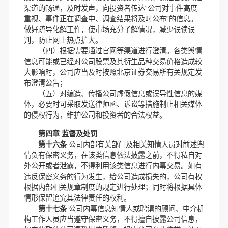
渠道的畅通，及时发声，向投资者传达“公司对事件高度
重视、事件正在调查中、调查结果将及时公布”的信息。
做好疏导化解工作，使市场充分了解情况，减少误读误
判，防止网上热点扩大。
（四）根据需要通过官网等渠道进行澄清。各类舆情
信息可能或已经对公司股票及其衍生品种交易价格造成较
大影响时，公司应当及时按照北京证券交易所有关规定发
布澄清公告；
（五）对编造、传播公司虚假信息或误导性信息的媒
体，必要时可采取发送律师函、诉讼等措施制止相关媒体
的侵权行为，维护公司和投资者的合法权益。
第四章 监督及处罚
第十六条
公司内部有关部门及相关知情人员对前述舆
情负有保密义务，在该类信息依法披露之前，不得私自对
外公开或者泄露，不得利用该类信息进行内幕交易。如有
违反保密义务的行为发生，给公司造成损失的，公司有权
根据内部相关规章制度的规定进行处理；同时将根据具体
情形保留追究其法律责任的权利。
第十七条
公司内幕信息知情人或聘请的顾问、中介机
构工作人员应当遵守保密义务，不得擅自披露公司信息，