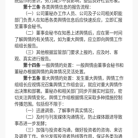
统运作的意识，努力减少不良影响，塑造良好社会形象。
第十三条
各类舆情信息的报告流程：
（一）公司董秘办工作人员、公司及子公司相关职能
部门负责人在知悉各类舆情信息后应快速反应，立即汇报
至董事会秘书。
（二）董事会秘书在知悉上述舆情后，应在第一时间
了解舆情的有关情况，如为重大舆情，应立即向舆情工作
组组长报告。
（三）其他根据监管部门要求上报的，应及时、客
观、真实进行报告。
第十四条
一般舆情的处置：一般舆情由董事会秘书和
董秘办根据舆情的具体情况灵活处置。
第十五条
重大舆情的处置：发生重大舆情，舆情工作
组组长应视情况召集舆情工作组会议，就应对重大舆情作
出决策和部署。董秘办和相关部门同步开展实时监控，密
切关注舆情变化，舆情工作组根据情况采取多种措施控制
传播范围。包括但不限于：
（一）迅速调查、了解事件真实情况；
（二）及时与刊发媒体沟通情况，防止媒体跟进导致
事态进一步发酵；
（三）加强与投资者沟通，做好投资者的咨询、来访
及调查工作。充分发挥投资者热线等作用，保证各类沟通