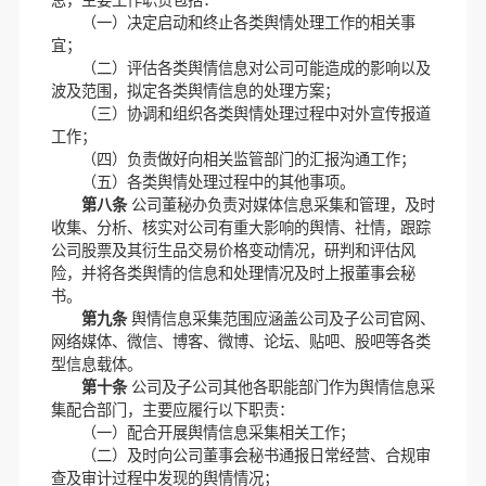
息，主要工作职责包括：
（一）决定启动和终止各类舆情处理工作的相关事
宜；
（二）评估各类舆情信息对公司可能造成的影响以及
波及范围，拟定各类舆情信息的处理方案；
（三）协调和组织各类舆情处理过程中对外宣传报道
工作；
（四）负责做好向相关监管部门的汇报沟通工作；
（五）各类舆情处理过程中的其他事项。
第八条
公司董秘办负责对媒体信息采集和管理，及时
收集、分析、核实对公司有重大影响的舆情、社情，跟踪
公司股票及其衍生品交易价格变动情况，研判和评估风
险，并将各类舆情的信息和处理情况及时上报董事会秘
书。
第九条
舆情信息采集范围应涵盖公司及子公司官网、
网络媒体、微信、博客、微博、论坛、贴吧、股吧等各类
型信息载体。
第十条
公司及子公司其他各职能部门作为舆情信息采
集配合部门，主要应履行以下职责：
（一）配合开展舆情信息采集相关工作；
（二）及时向公司董事会秘书通报日常经营、合规审
查及审计过程中发现的舆情情况；