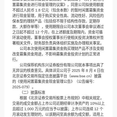
置募集资金进行现金管理的议案》，同意公司拟使用额度
不超过人民币 1.8 亿元（包含本数）的暂时闲置募集资金
进行现金管理，用于购买安全性高、流动性好、风险低的
保本型的理财产品（包括但不限于结构性存款、定期存
款、大额存单等），使用期限自公司本次董事会审议通过
之日起不超过 12 个月，在上述额度及期限内，资金可循
环滚动使用，董事会授权董事长行使相关投资决策权并签
署相关文件，财务部负责具体组织实施及办理相关事宜。
公司本次使用闲置募集资金购买理财产品不涉及变相
改变募集资金用途，不影响募集资金投资计划的正常进
行。
公司保荐机构东兴证券股份有限公司就本事项出具了
无异议的核查意见。具体详见公司于 2025 年 8 月 4 日在
北京证券交易所指定信息披露平台（www.bse.cn）披露
的《使用闲置募集资金现金管理公告》（公告编号：
2025-079）。
（二）披露标准
根据《北京证券交易所股票上市规则》中相关规定，
交易的成交金额占上市
公司近期经审计净资产的 10%以上
且超过 1,000 万元的应当予以披露；上市公司连续 12 个
月滚动发生理财的，以该期间至高余额为成交额，适用上