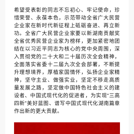
希望受表彰的同志
不忘初心、牢记使命，
珍
惜荣誉、
永葆本色
，
示范带动全省广大民营
企业家在新时代新征程上砥砺奋进、再立新
功
。
全省
广大民营企业家
要
以新湖南贡献奖
全省优秀民营企业家为榜样，
更加紧密地团
结在以习近平同志为核心的党中央周围，深
入贯彻党的二十大和二十届历次全会精神，
全面落实省委十二届九次全会部署，
不断提
升理想境界，厚植家国情怀，弘扬企业家精
神，
坚守主业、做强实业，坚定不移走高质
量发展之路，坚定做中国特色社会主义的建
设者、中国式现代化的促进者，为实现
“三高
四新”美好蓝图、谱写中国式现代化湖南篇章
作出新的更大贡献。