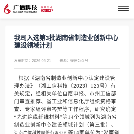
股票代码
920037
我司入选第3批湖南省制造业创新中心
建设领域计划
发布时间：2026-05-21
来源：微信公众号
根据《湖南省制造业创新中心认定建设管
理办法》（湘工信科技〔
2023
〕
123
号）有
关规定，经相关单位自愿申报、市州工信部
门审查推荐、省
工业和信息化厅
组织资格审
查、专家
组
评审
答辩
等
工作
程序，
研究确定
“先进绝缘纤维材料
”
等
14
个领域列为湖南省
制造业创新中心建设领域计划（第三批）
、
等
14
家单位为
“
湖南省
湖南广信科技股份有限公司