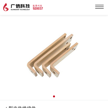
股票代码
920037