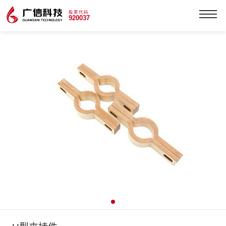
股票代码
920037