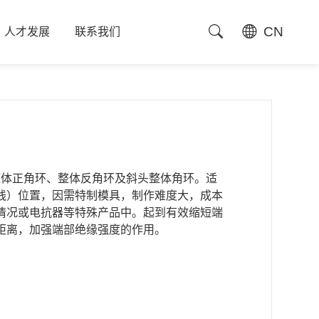
CN
人才发展
联系我们
人才发展
联系我们
体正角环、整体反角环及斜头整体角环。适
线）位置，因需特制模具，制作难度大，成本
情况或电抗器等特殊产品中。起到有效缩短端
距离，加强端部绝缘强度的作用。