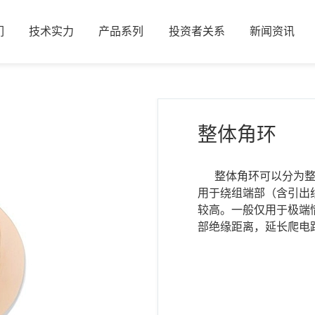
们
技术实力
产品系列
投资者关系
新闻资讯
们
技术实力
产品系列
投资者关系
新闻资讯
整体角环
整体角环可以分为整
用于绕组端部（含引出
较高。一般仅用于极端
部绝缘距离，延长爬电