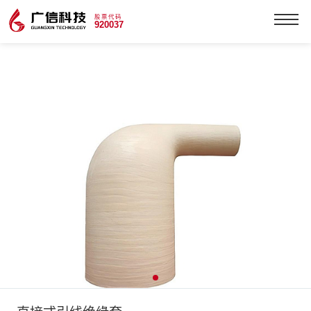
股票代码
920037