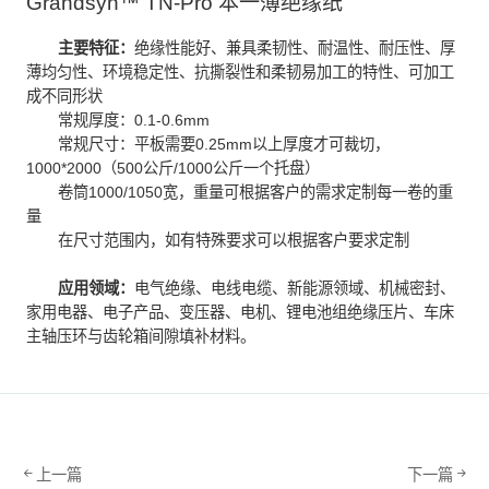
Grandsyn™ TN-Pro 本一薄绝缘纸
主要特征：
绝缘性能好、兼具柔韧性、耐温性、耐压性、厚
薄均匀性、环境稳定性、抗撕裂性和柔韧易加工的特性、可加工
成不同形状
常规厚度：0.1-0.6mm
常规尺寸：平板需要0.25mm以上厚度才可裁切，
1000*2000（500公斤/1000公斤一个托盘）
卷筒1000/1050宽，重量可根据客户的需求定制每一卷的重
量
在尺寸范围内，如有特殊要求可以根据客户要求定制
应用领域：
电气绝缘、电线电缆、新能源领域、机械密封、
家用电器、电子产品、变压器、电机、锂电池组绝缘压片、车床
主轴压环与齿轮箱间隙填补材料。
上一篇
下一篇